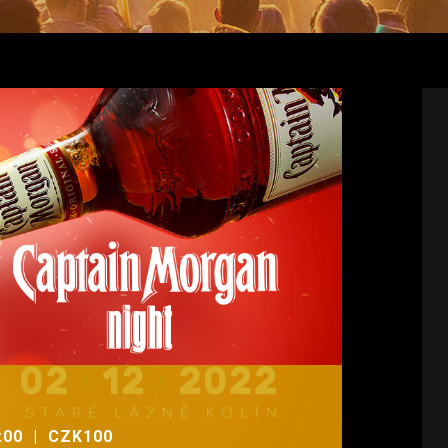
:00
|
CZK100