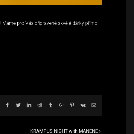
o! Máme pro Vás připravené skvělé dárky přímo
Facebook
Twitter
Linkedin
Reddit
Tumblr
Google+
Pinterest
Vk
Email
KRAMPUS NIGHT with MANENE