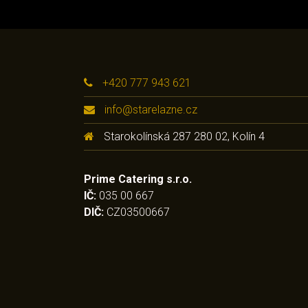
+420 777 943 621
info@starelazne.cz
Starokolínská 287 280 02, Kolín 4
Prime Catering s.r.o.
IČ:
035 00 667
DIČ:
CZ03500667