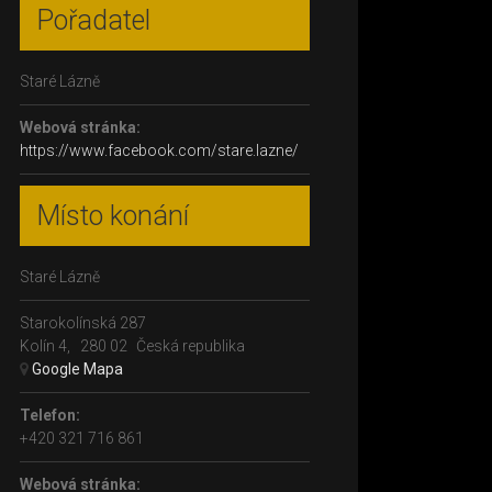
Pořadatel
Staré Lázně
Webová stránka:
https://www.facebook.com/stare.lazne/
Místo konání
Staré Lázně
Starokolínská 287
Kolín 4
,
280 02
Česká republika
+ Google Mapa
Telefon:
+420 321 716 861
Webová stránka: