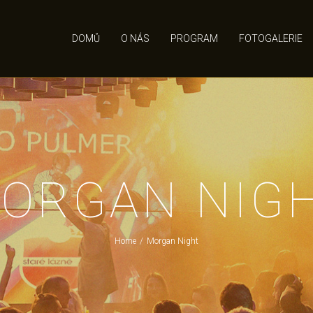
DOMŮ
O NÁS
PROGRAM
FOTOGALERIE
ORGAN NIG
Home
/
Morgan Night