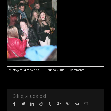
By
info@studioseven.cz
|
11 dubna, 2018
|
0 Comments
Sdílejte událost
Facebook
Twitter
Linkedin
Reddit
Tumblr
Google+
Pinterest
Vk
Email