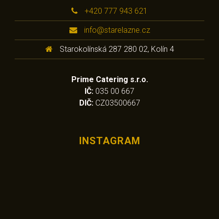
+420 777 943 621
info@starelazne.cz
Starokolínská 287 280 02, Kolín 4
Prime Catering s.r.o.
IČ:
035 00 667
DIČ:
CZ03500667
INSTAGRAM