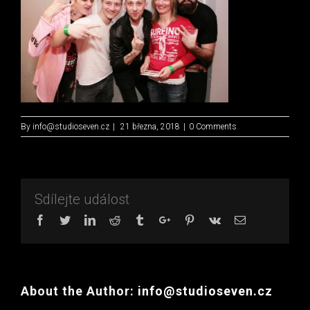
By
info@studioseven.cz
|
21 března, 2018
|
0 Comments
Sdílejte událost
Facebook
Twitter
Linkedin
Reddit
Tumblr
Google+
Pinterest
Vk
Email
About the Author:
info@studioseven.cz