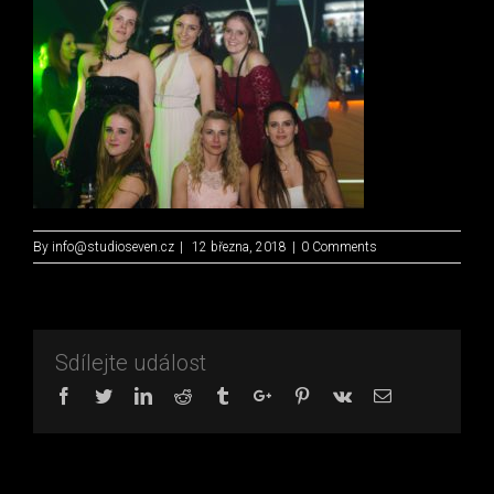
By
info@studioseven.cz
|
12 března, 2018
|
0 Comments
Sdílejte událost
Facebook
Twitter
Linkedin
Reddit
Tumblr
Google+
Pinterest
Vk
Email