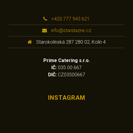
+420 777 943 621
info@starelazne.cz
Starokolínská 287 280 02, Kolín 4
Prime Catering s.r.o.
IČ:
035 00 667
DIČ:
CZ03500667
INSTAGRAM