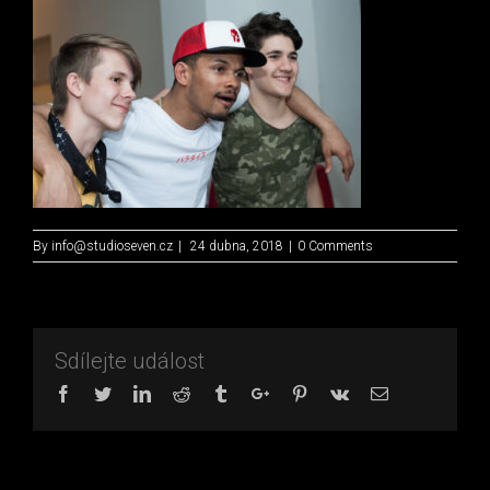
By
info@studioseven.cz
|
24 dubna, 2018
|
0 Comments
Sdílejte událost
Facebook
Twitter
Linkedin
Reddit
Tumblr
Google+
Pinterest
Vk
Email