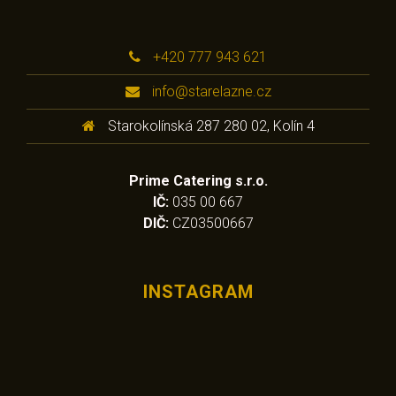
+420 777 943 621
info@starelazne.cz
Starokolínská 287 280 02, Kolín 4
Prime Catering s.r.o.
IČ:
035 00 667
DIČ:
CZ03500667
INSTAGRAM