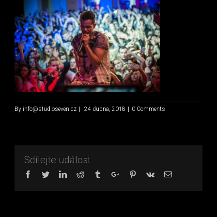
By
info@studioseven.cz
|
24 dubna, 2018
|
0 Comments
Sdílejte událost
Facebook
Twitter
Linkedin
Reddit
Tumblr
Google+
Pinterest
Vk
Email