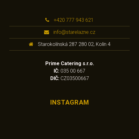
+420 777 943 621
info@starelazne.cz
Starokolínská 287 280 02, Kolín 4
Prime Catering s.r.o.
IČ:
035 00 667
DIČ:
CZ03500667
INSTAGRAM