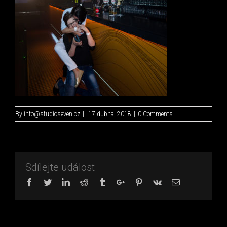
By
info@studioseven.cz
|
17 dubna, 2018
|
0 Comments
Sdílejte událost
Facebook
Twitter
Linkedin
Reddit
Tumblr
Google+
Pinterest
Vk
Email