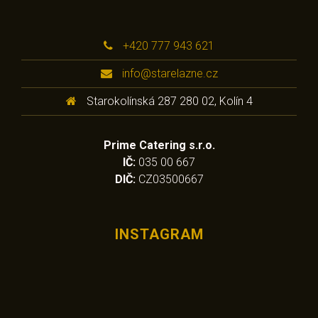
+420 777 943 621
info@starelazne.cz
Starokolínská 287 280 02, Kolín 4
Prime Catering s.r.o.
IČ:
035 00 667
DIČ:
CZ03500667
INSTAGRAM