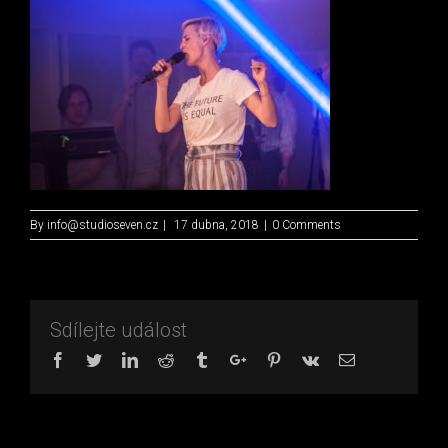
By
info@studioseven.cz
|
17 dubna, 2018
|
0 Comments
Sdílejte událost
Facebook
Twitter
Linkedin
Reddit
Tumblr
Google+
Pinterest
Vk
Email