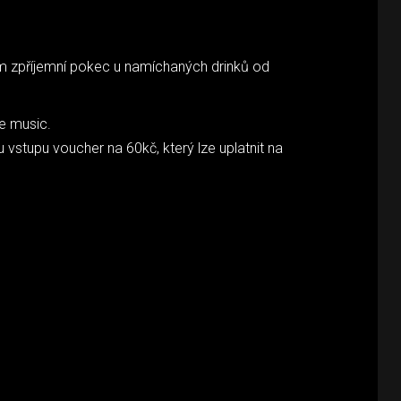
ám zpříjemní pokec u namíchaných drinků od
e music.
 vstupu voucher na 60kč, který lze uplatnit na