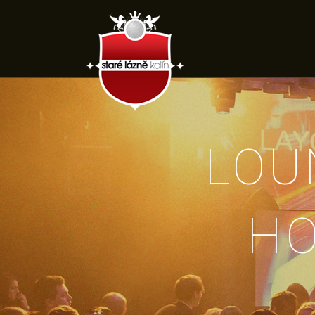
LOU
H