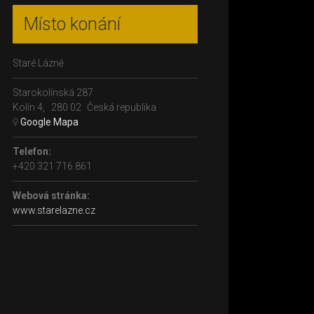
Místo konání
Staré Lázně
Starokolínská 287
Kolín 4
,
280 02
Česká republika
+ Google Mapa
Telefon:
+420 321 716 861
Webová stránka:
www.starelazne.cz