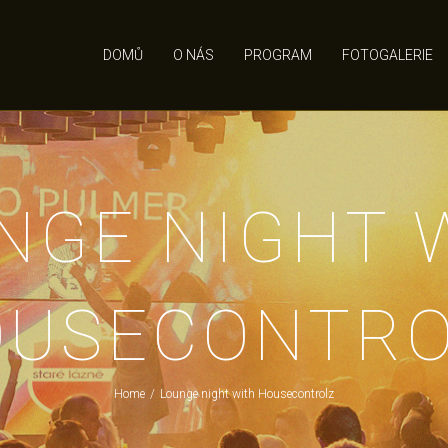
DOMŮ
O NÁS
PROGRAM
FOTOGALERIE
NGE NIGHT 
OUSECONTRO
Home
/
Lounge night with Housecontrolz