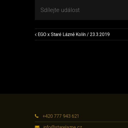
Sdílejte událost
EGO x Staré Lázně Kolín / 23.3.2019
Navigace
pro
Akce
+420 777 943 621
info@starelazne.cz