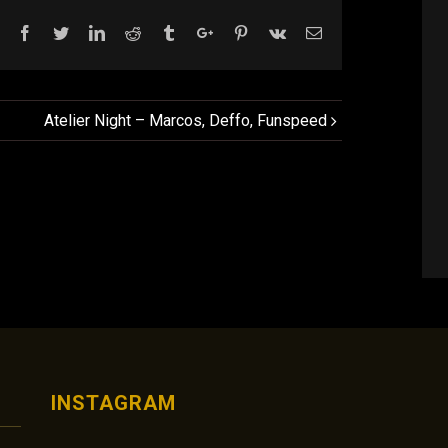
Facebook
Twitter
Linkedin
Reddit
Tumblr
Google+
Pinterest
Vk
Email
Atelier Night – Marcos, Deffo, Funspeed
INSTAGRAM