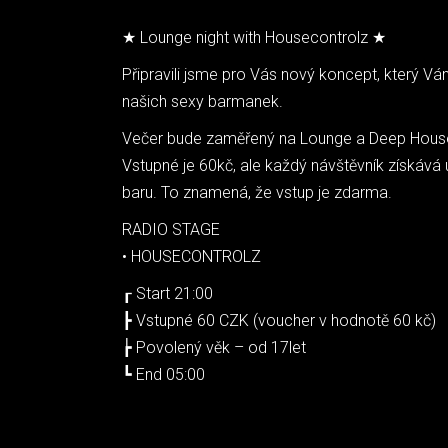
★ Lounge night with Housecontrolz ★
Připravili jsme pro Vás nový koncept, který V
našich sexy barmanek.
Večer bude zaměřený na Lounge a Deep Hous
Vstupné je 60kč, ale každý návštěvník získává u
baru. To znamená, že vstup je zdarma.
RADIO STAGE
• HOUSECONTROLZ
┎ Start 21:00
┣ Vstupné 60 CZK (voucher v hodnotě 60 kč)
┢ Povolený věk – od 17let
┗ End 05:00